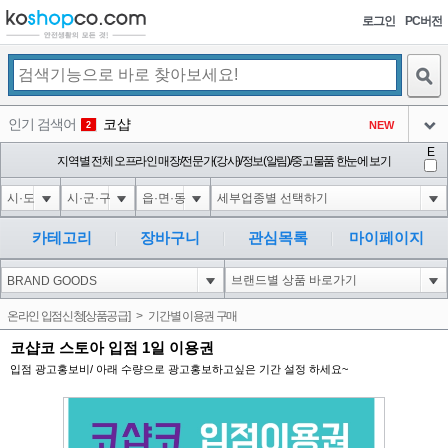
로그인
PC버전
검색
인기 검색어
코샵
NEW
2
아이콘
E
익스
지역별 전체 오프라인 매장/전문가(강사)/정보(알림)/중고물품 한눈에 보기
3
3
아이콘
미끄럼방지
NEW
4
아이콘
대성설렁탕
-16
5
카테고리
장바구니
관심목록
마이페이지
아이콘
1'"
0
6
아이콘
1
0
1
온라인 입점신청[상품공급]
>
기간별 이용권 구매
아이콘
코샵코 스토아 입점 1일 이용권
입점 광고홍보비/ 아래 수량으로 광고홍보하고싶은 기간 설정 하세요~