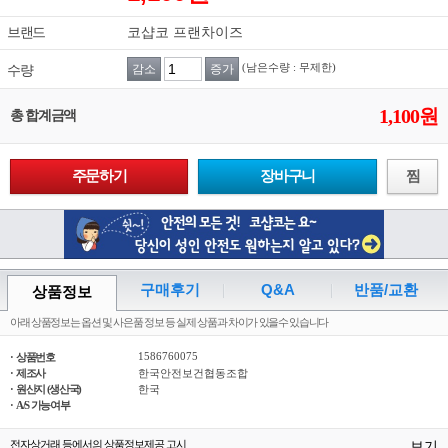
브랜드
코샵코 프랜차이즈
수량
감소
증가
(남은수량 : 무제한)
1,100
원
총 합계금액
주문하기
장바구니
찜
구매후기
Q&A
반품/교환
상품정보
아래 상품정보는 옵션 및 사은품 정보 등 실제 상품과 차이가 있을수 있습니다
1586760075
· 상품번호
· 제조사
한국안전보건협동조합
· 원산지 (생산국)
한국
· A/S 가능여부
보기
전자상거래 등에서의 상품정보제공 고시