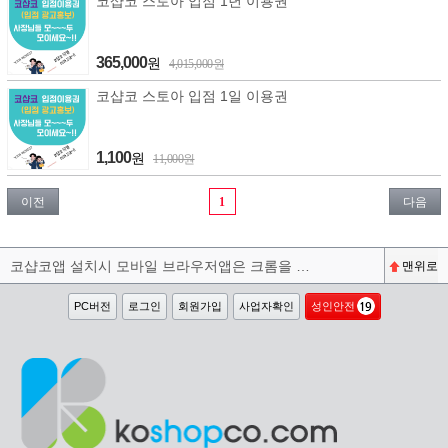
코샵코 스토아 입점 1년 이용권
365,000
원
4,015,000원
코샵코 스토아 입점 1일 이용권
1,100
원
11,000원
이전
1
다음
코샵코앱 설치시 모바일 브라우저앱은 크롬을 권장합니다^^
맨위로
PC버전
로그인
회원가입
사업자확인
성인안전