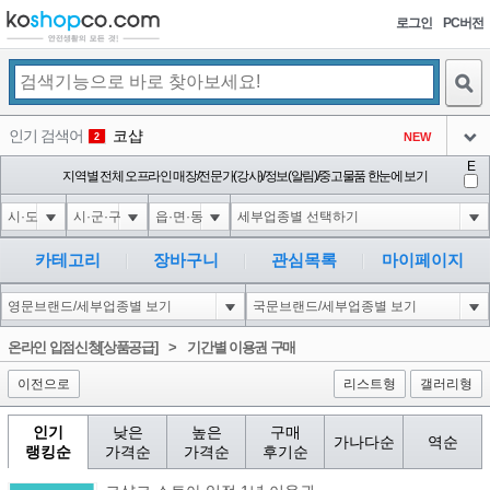
로그인
PC버전
검색
인기 검색어
코샵
NEW
2
아이콘
E
익스
지역별 전체 오프라인 매장/전문가(강사)/정보(알림)/중고물품 한눈에 보기
3
3
아이콘
미끄럼방지
NEW
4
아이콘
대성설렁탕
-16
5
카테고리
장바구니
관심목록
마이페이지
아이콘
1'"
0
6
아이콘
1
0
1
온라인 입점신청[상품공급]
>
기간별 이용권 구매
아이콘
이전으로
리스트형
갤러리형
인기
낮은
높은
구매
가나다순
역순
랭킹순
가격순
가격순
후기순