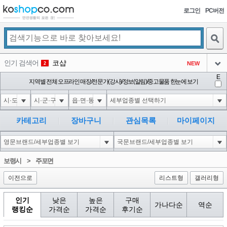
로그인
PC버전
검색
인기 검색어
코샵
NEW
2
아이콘
E
익스
지역별 전체 오프라인 매장/전문가(강사)/정보(알림)/중고물품 한눈에 보기
3
3
아이콘
미끄럼방지
NEW
4
아이콘
대성설렁탕
-16
5
카테고리
장바구니
관심목록
마이페이지
아이콘
1'"
0
6
아이콘
1
0
1
보령시
>
주포면
아이콘
이전으로
리스트형
갤러리형
인기
낮은
높은
구매
가나다순
역순
랭킹순
가격순
가격순
후기순