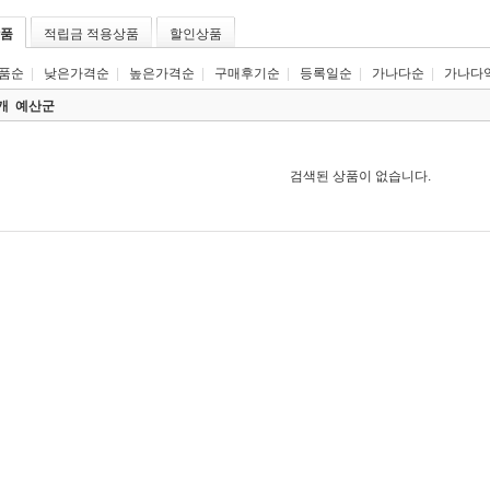
품
적립금 적용상품
할인상품
품순
|
낮은가격순
|
높은가격순
|
구매후기순
|
등록일순
|
가나다순
|
가나다
0개
예산군
검색된 상품이 없습니다.