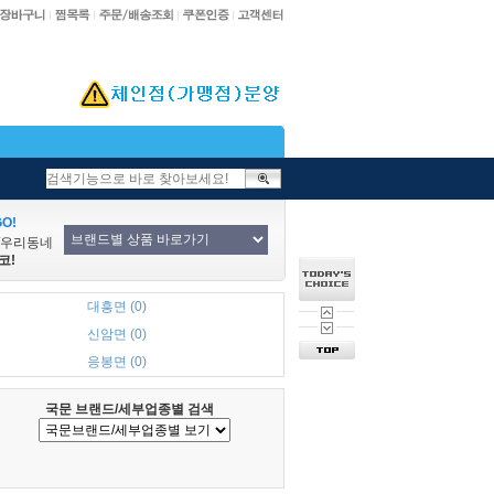
O!
/우리동네
코!
대흥면 (0)
신암면 (0)
응봉면 (0)
국문 브랜드/세부업종별 검색