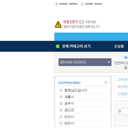
우
안전하고
일
고덕면 
덕산면 
충청남도입니다
신양면 
계룡시
공주시
금산군
논산시
당진시