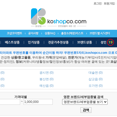
리아파트 우편번호를 이용하여 순간이동 하자! 우편번호5자리.koshopco.com 으로 G
 건강한
상품/중고물품
, 우리동네
가게
(문앞배달),
전문가
(재능기부/강사/1인지식기업
꾼-정치인),
정보
(커뮤니티/생활정보/할인정보/홍보)가 항상 여러분 곁에 있는 곳!
코샵
(0)
광시면 (0)
대술면 (0)
(0)
봉산면 (0)
삽교읍 (0)
(0)
예산읍 (0)
오가면 (0)
가격대별
영문 브랜드/세부업종별 검색
~