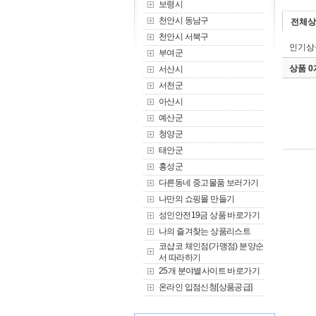
보령시
천안시 동남구
전체상
천안시 서북구
인기상
부여군
상품 
서산시
서천군
아산시
예산군
청양군
태안군
홍성군
다른동네 중고물품 보러가기
나만의 쇼핑몰 만들기
성인안전19금 상품 바로가기
나의 즐겨찾는 상품리스트
코샵코 체인점(가맹점) 분양순
서 따라하기
25개 분야별사이트 바로가기
온라인 입점신청[상품공급]