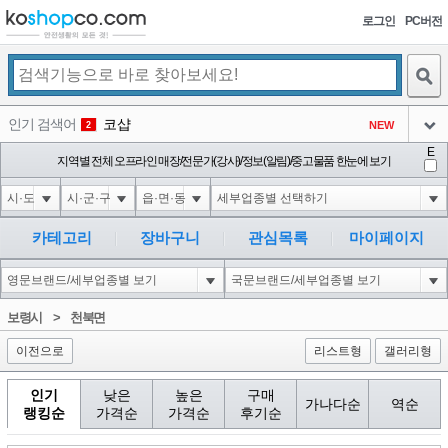
로그인
PC버전
검색
인기 검색어
코샵
NEW
2
아이콘
E
익스
지역별 전체 오프라인 매장/전문가(강사)/정보(알림)/중고물품 한눈에 보기
3
3
아이콘
미끄럼방지
NEW
4
아이콘
대성설렁탕
-16
5
카테고리
장바구니
관심목록
마이페이지
아이콘
1'"
0
6
아이콘
1
0
1
보령시
>
천북면
아이콘
이전으로
리스트형
갤러리형
인기
낮은
높은
구매
가나다순
역순
랭킹순
가격순
가격순
후기순