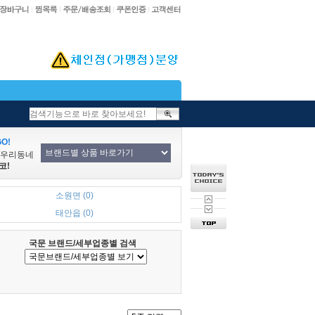
O!
/우리동네
코!
소원면 (0)
태안읍 (0)
국문 브랜드/세부업종별 검색