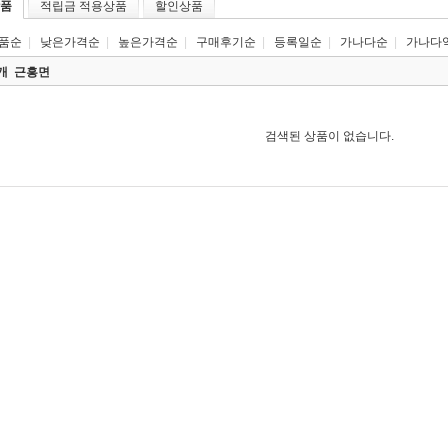
품
적립금 적용상품
할인상품
품순
|
낮은가격순
|
높은가격순
|
구매후기순
|
등록일순
|
가나다순
|
가나다
0개
근흥면
검색된 상품이 없습니다.