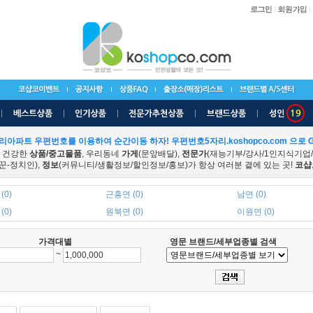
리아파트 우편번호를 이용하여 순간이동 하자! 우편번호5자리.koshopco.com 으로 G
 건강한
상품/중고물품
, 우리동네
가게
(문앞배달),
전문가
(재능기부/강사/1인지식기업
꾼-정치인),
정보
(커뮤니티/생활정보/할인정보/홍보)가 항상 여러분 곁에 있는 곳!
코샵
(0)
근흥면 (0)
남면 (0)
(0)
원북면 (0)
이원면 (0)
가격대별
영문 브랜드/세부업종별 검색
~