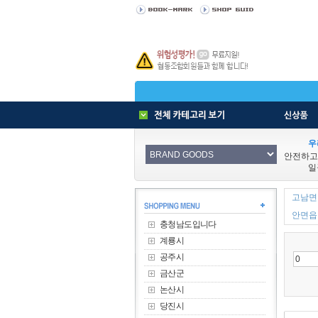
우
안전하고
일
고남면 
안면읍 
충청남도입니다
계룡시
공주시
금산군
논산시
당진시