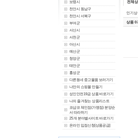
보령시
전체상
천안시 동남구
인기상
천안시 서북구
상품 
부여군
서산시
서천군
아산시
예산군
청양군
태안군
홍성군
다른동네 중고물품 보러가기
나만의 쇼핑몰 만들기
성인안전19금 상품 바로가기
나의 즐겨찾는 상품리스트
코샵코 체인점(가맹점) 분양순
서 따라하기
25개 분야별사이트 바로가기
온라인 입점신청[상품공급]