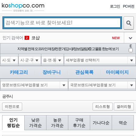
로그인
PC버전
검색
인기 검색어
코샵
NEW
2
아이콘
E
익스
지역별 전체 오프라인 매장/전문가(강사)/정보(알림)/중고물품 한눈에 보기
3
3
아이콘
미끄럼방지
NEW
4
아이콘
대성설렁탕
-16
5
카테고리
장바구니
관심목록
마이페이지
아이콘
1'"
0
6
아이콘
1
0
1
공주시
아이콘
이전으로
리스트형
갤러리형
인기
낮은
높은
구매
가나다순
역순
랭킹순
가격순
가격순
후기순