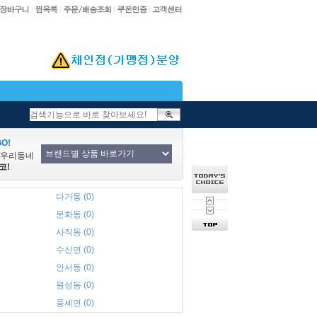
O!
/우리동네
코!
다가동 (0)
문화동 (0)
사직동 (0)
수신면 (0)
안서동 (0)
원성동 (0)
풍세면 (0)