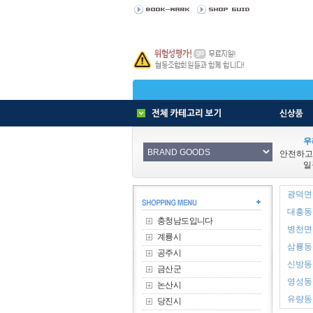
우
안전하고
일
광덕면 
대흥동 
충청남도입니다
병천면 
계룡시
삼룡동 
공주시
신방동 
금산군
영성동 
논산시
유량동 
당진시