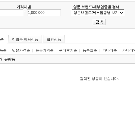
가격대별
영문 브랜드/세부업종별 검색
~
품
적립금 적용상품
할인상품
품순
|
낮은가격순
|
높은가격순
|
구매후기순
|
등록일순
|
가나다순
|
가나다
0개
유량동
검색된 상품이 없습니다.