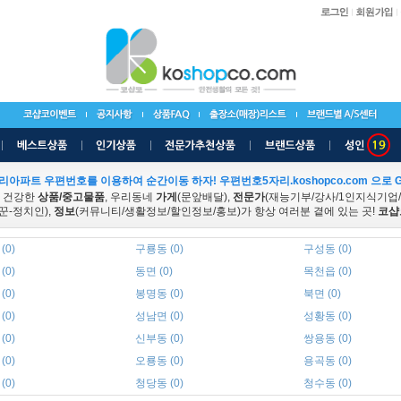
리아파트 우편번호를 이용하여 순간이동 하자! 우편번호5자리.koshopco.com 으로 G
 건강한
상품/중고물품
, 우리동네
가게
(문앞배달),
전문가
(재능기부/강사/1인지식기업
꾼-정치인),
정보
(커뮤니티/생활정보/할인정보/홍보)가 항상 여러분 곁에 있는 곳!
코샵
(0)
구룡동 (0)
구성동 (0)
(0)
동면 (0)
목천읍 (0)
(0)
봉명동 (0)
북면 (0)
(0)
성남면 (0)
성황동 (0)
(0)
신부동 (0)
쌍용동 (0)
(0)
오룡동 (0)
용곡동 (0)
(0)
청당동 (0)
청수동 (0)