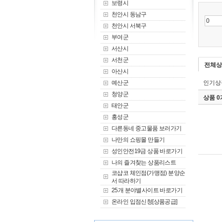
보령시
천안시 동남구
천안시 서북구
부여군
서산시
서천군
전체상
아산시
예산군
인기상
청양군
상품 
태안군
홍성군
다른동네 중고물품 보러가기
나만의 쇼핑몰 만들기
성인안전19금 상품 바로가기
나의 즐겨찾는 상품리스트
코샵코 체인점(가맹점) 분양순
서 따라하기
25개 분야별사이트 바로가기
온라인 입점신청[상품공급]