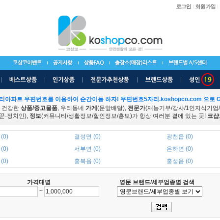
리아파트 우편번호를 이용하여 순간이동 하자! 우편번호5자리.koshopco.com 으로 G
 건강한
상품/중고물품
, 우리동네
가게
(문앞배달),
전문가
(재능기부/강사/1인지식기업
꾼-정치인),
정보
(커뮤니티/생활정보/할인정보/홍보)가 항상 여러분 곁에 있는 곳!
코샵
(0)
결성면 (0)
광천읍 (0)
(0)
서부면 (0)
은하면 (0)
(0)
홍북읍 (0)
홍성읍 (0)
가격대별
영문 브랜드/세부업종별 검색
~