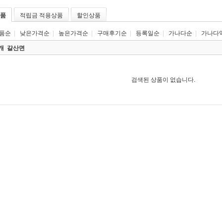
품
적립금 적용상품
할인상품
품순
|
낮은가격순
|
높은가격순
|
구매후기순
|
등록일순
|
가나다순
|
가나다
0개
갈산면
검색된 상품이 없습니다.