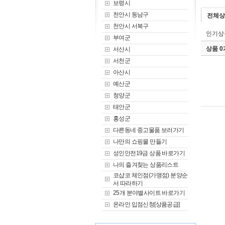
보령시
천안시 동남구
전체상
천안시 서북구
인기상
부여군
상품 
서산시
서천군
아산시
예산군
청양군
태안군
홍성군
다른동네 중고물품 보러가기
나만의 쇼핑몰 만들기
성인안전19금 상품 바로가기
나의 즐겨찾는 상품리스트
코샵코 체인점(가맹점) 분양순
서 따라하기
25개 분야별사이트 바로가기
온라인 입점신청[상품공급]