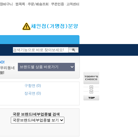
O!
/우리동네
코!
구항면 (0)
장곡면 (0)
국문 브랜드/세부업종별 검색