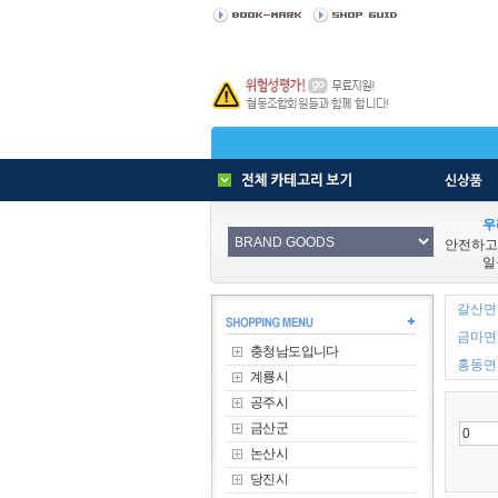
우
안전하고
일
갈산면 
금마면 
충청남도입니다
홍동면 
계룡시
공주시
금산군
논산시
당진시