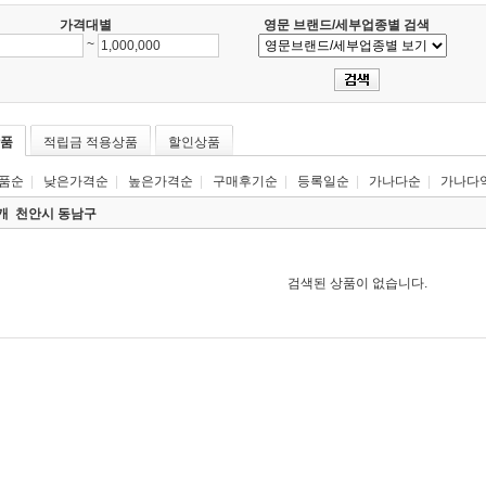
가격대별
영문 브랜드/세부업종별 검색
~
품
적립금 적용상품
할인상품
품순
|
낮은가격순
|
높은가격순
|
구매후기순
|
등록일순
|
가나다순
|
가나다
0개
천안시 동남구
검색된 상품이 없습니다.