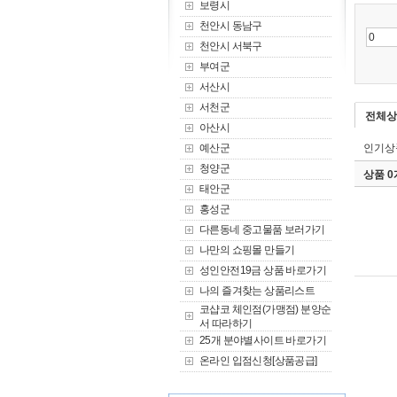
보령시
천안시 동남구
천안시 서북구
부여군
서산시
서천군
전체상
아산시
예산군
인기상
청양군
상품 
태안군
홍성군
다른동네 중고물품 보러가기
나만의 쇼핑몰 만들기
성인안전19금 상품 바로가기
나의 즐겨찾는 상품리스트
코샵코 체인점(가맹점) 분양순
서 따라하기
25개 분야별사이트 바로가기
온라인 입점신청[상품공급]