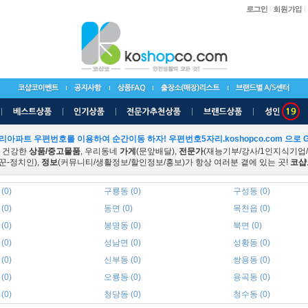
리아파트 우편번호를 이용하여 순간이동 하자! 우편번호5자리.koshopco.com 으로 G
 건강한
상품/중고물품
, 우리동네
가게
(문앞배달),
전문가
(재능기부/강사/1인지식기업
꾼-정치인),
정보
(커뮤니티/생활정보/할인정보/홍보)가 항상 여러분 곁에 있는 곳!
코샵
(0)
구룡동 (0)
구성동 (0)
(0)
동면 (0)
목천읍 (0)
(0)
봉명동 (0)
북면 (0)
(0)
성남면 (0)
성황동 (0)
(0)
신부동 (0)
쌍용동 (0)
(0)
오룡동 (0)
용곡동 (0)
(0)
청당동 (0)
청수동 (0)