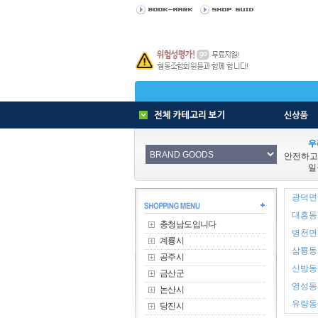
우
안전하고
일
광덕면 
대흥동 
충청남도입니다
병천면 
계룡시
삼룡동 
공주시
신방동 
금산군
영성동 
논산시
유량동 
당진시