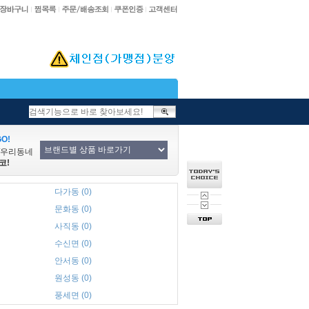
O!
/우리동네
코!
다가동 (0)
문화동 (0)
사직동 (0)
수신면 (0)
안서동 (0)
원성동 (0)
풍세면 (0)