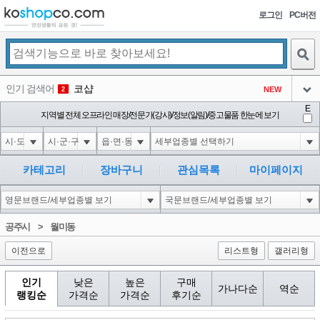
로그인
PC버전
검색
인기 검색어
코샵
NEW
2
아이콘
E
익스
지역별 전체 오프라인 매장/전문가(강사)/정보(알림)/중고물품 한눈에 보기
3
3
아이콘
미끄럼방지
NEW
4
아이콘
대성설렁탕
-16
5
카테고리
장바구니
관심목록
마이페이지
아이콘
1'"
0
6
아이콘
1
0
1
공주시
>
월미동
아이콘
이전으로
리스트형
갤러리형
인기
낮은
높은
구매
가나다순
역순
랭킹순
가격순
가격순
후기순