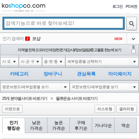
로그인
PC버전
검색
인기 검색어
코샵
NEW
2
아이콘
E
익스
지역별 전체 오프라인 매장/전문가(강사)/정보(알림)/중고물품 한눈에 보기
3
3
아이콘
미끄럼방지
NEW
4
아이콘
대성설렁탕
-16
5
카테고리
장바구니
관심목록
마이페이지
아이콘
1'"
0
6
아이콘
1
0
1
25개 분야별사이트 바로가기
>
물류운송 사이트 바로가기
아이콘
이전으로
리스트형
갤러리형
인기
낮은
높은
구매
가나다순
역순
랭킹순
가격순
가격순
후기순