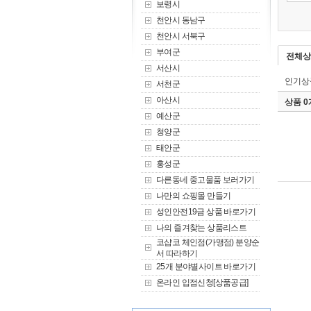
보령시
천안시 동남구
천안시 서북구
부여군
전체상
서산시
인기상
서천군
아산시
상품 
예산군
청양군
태안군
홍성군
다른동네 중고물품 보러가기
나만의 쇼핑몰 만들기
성인안전19금 상품 바로가기
나의 즐겨찾는 상품리스트
코샵코 체인점(가맹점) 분양순
서 따라하기
25개 분야별사이트 바로가기
온라인 입점신청[상품공급]