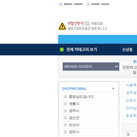
우
안전하고
일
서울특별
광주광역
충청남도입니다
강원도 
계룡시
전라남도
공주시
충청북도
금산군
논산시
당진시