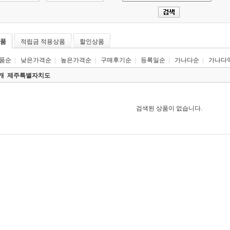
품
적립금 적용상품
할인상품
품순
|
낮은가격순
|
높은가격순
|
구매후기순
|
등록일순
|
가나다순
|
가나다
0개
제주특별자치도
검색된 상품이 없습니다.