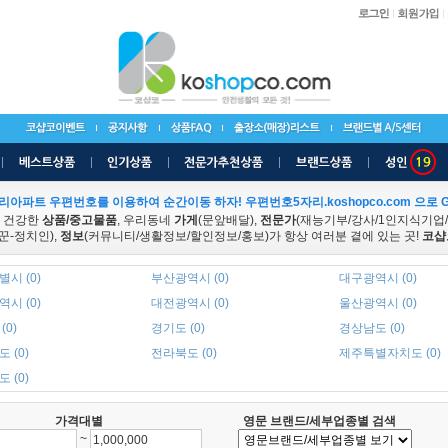
리아파트 우편번호를 이용하여 순간이동 하자! 우편번호5자리.koshopco.com 으로 G
 건강한
상품/중고물품
, 우리동네
가게
(문앞배달),
전문가
(재능기부/강사/1인지식기업
꾼-정치인),
정보
(커뮤니티/생활정보/할인정보/홍보)가 항상 여러분 곁에 있는 곳!
코샵
시 (0)
부산광역시 (0)
대구광역시 (0)
시 (0)
대전광역시 (0)
울산광역시 (0)
(0)
경기도 (0)
경상남도 (0)
 (0)
전라북도 (0)
제주특별자치도 (0)
 (0)
가격대별
영문 브랜드/세부업종별 검색
~