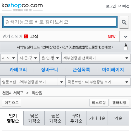
로그인
PC버전
검색
인기 검색어
코샵
NEW
2
아이콘
E
익스
지역별 전체 오프라인 매장/전문가(강사)/정보(알림)/중고물품 한눈에 보기
3
3
아이콘
미끄럼방지
NEW
4
아이콘
대성설렁탕
-16
5
카테고리
장바구니
관심목록
마이페이지
아이콘
1'"
0
6
아이콘
1
0
1
천안시 서북구
>
직산읍
아이콘
이전으로
리스트형
갤러리형
인기
낮은
높은
구매
가나다순
역순
랭킹순
가격순
가격순
후기순