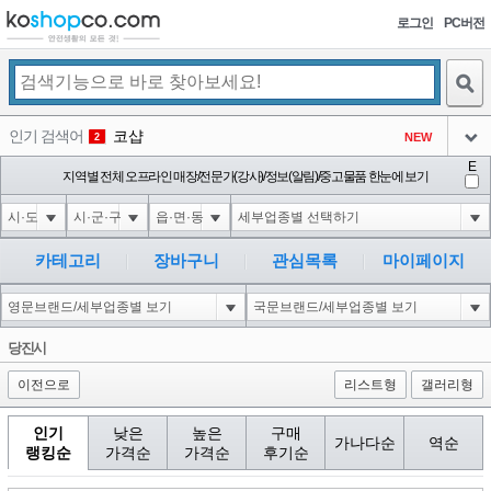
로그인
PC버전
검색
인기 검색어
코샵
NEW
2
아이콘
E
익스
지역별 전체 오프라인 매장/전문가(강사)/정보(알림)/중고물품 한눈에 보기
3
3
아이콘
미끄럼방지
NEW
4
아이콘
대성설렁탕
-16
5
카테고리
장바구니
관심목록
마이페이지
아이콘
1'"
0
6
아이콘
1
0
1
당진시
아이콘
이전으로
리스트형
갤러리형
인기
낮은
높은
구매
가나다순
역순
랭킹순
가격순
가격순
후기순