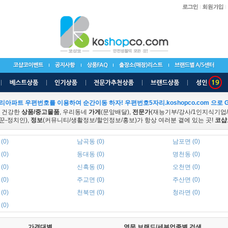
리아파트 우편번호를 이용하여 순간이동 하자! 우편번호5자리.koshopco.com 으로 G
 건강한
상품/중고물품
, 우리동네
가게
(문앞배달),
전문가
(재능기부/강사/1인지식기업
꾼-정치인),
정보
(커뮤니티/생활정보/할인정보/홍보)가 항상 여러분 곁에 있는 곳!
코샵
(0)
남곡동 (0)
남포면 (0)
(0)
동대동 (0)
명천동 (0)
(0)
신흑동 (0)
오천면 (0)
(0)
주교면 (0)
주산면 (0)
(0)
천북면 (0)
청라면 (0)
(0)
가격대별
영문 브랜드/세부업종별 검색