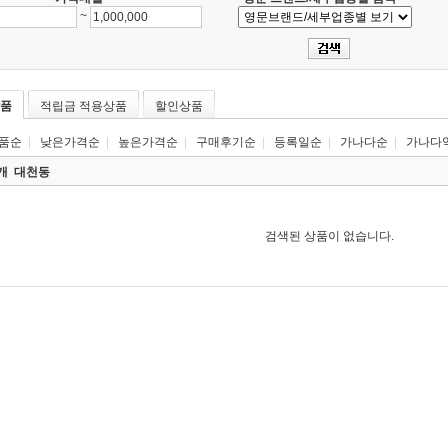
~
품
적립금 적용상품
할인상품
품순
|
낮은가격순
|
높은가격순
|
구매후기순
|
등록일순
|
가나다순
|
가나다
0개
대천동
검색된 상품이 없습니다.