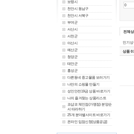
보령시
천안시 동남구
천안시 서북구
부여군
서산시
전체상
서천군
인기상
아산시
예산군
상품 
청양군
태안군
홍성군
다른동네 중고물품 보러가기
나만의 쇼핑몰 만들기
성인안전19금 상품 바로가기
나의 즐겨찾는 상품리스트
코샵코 체인점(가맹점) 분양순
서 따라하기
25개 분야별사이트 바로가기
온라인 입점신청[상품공급]