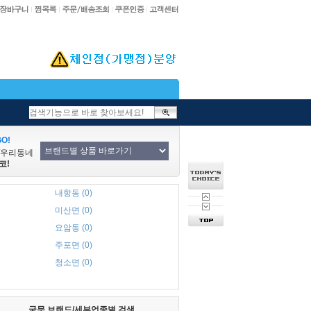
O!
/우리동네
코!
내항동 (0)
미산면 (0)
요암동 (0)
주포면 (0)
청소면 (0)
국문 브랜드/세부업종별 검색