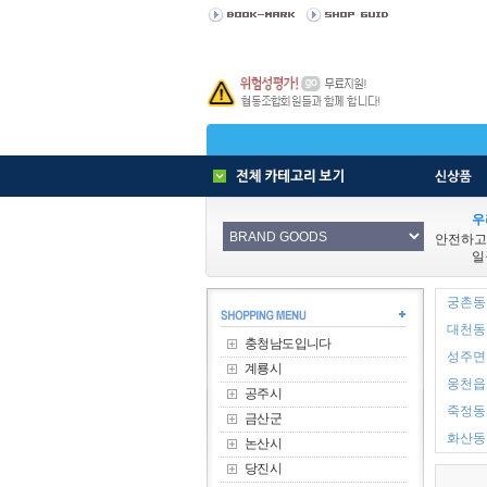
우
안전하고
일
궁촌동 
대천동 
충청남도입니다
성주면 
계룡시
웅천읍 
공주시
죽정동 
금산군
화산동 
논산시
당진시