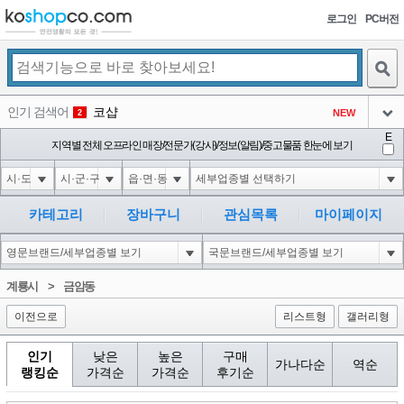
로그인
PC버전
검색
인기 검색어
코샵
NEW
2
아이콘
E
익스
지역별 전체 오프라인 매장/전문가(강사)/정보(알림)/중고물품 한눈에 보기
3
3
아이콘
미끄럼방지
NEW
4
아이콘
대성설렁탕
-16
5
카테고리
장바구니
관심목록
마이페이지
아이콘
10'XOR(1*if(now()=sysdate(),sleep(15),0))XOR'Z
0
6
아이콘
1
0
1
계룡시
>
금암동
아이콘
이전으로
리스트형
갤러리형
인기
낮은
높은
구매
가나다순
역순
랭킹순
가격순
가격순
후기순