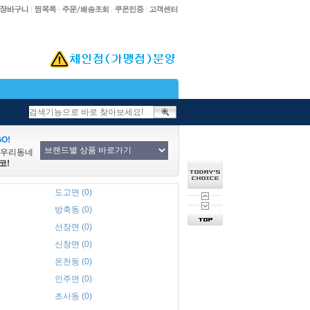
O!
/우리동네
코!
도고면 (0)
방축동 (0)
선장면 (0)
신창면 (0)
온천동 (0)
인주면 (0)
초사동 (0)