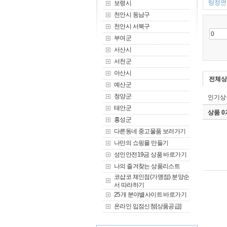
탕정면 
보령시
천안시 동남구
천안시 서북구
부여군
서산시
서천군
아산시
전체상
예산군
청양군
인기상
태안군
상품 
홍성군
다른동네 중고물품 보러가기
나만의 쇼핑몰 만들기
성인안전19금 상품 바로가기
나의 즐겨찾는 상품리스트
코샵코 체인점(가맹점) 분양순
서 따라하기
25개 분야별사이트 바로가기
온라인 입점신청[상품공급]