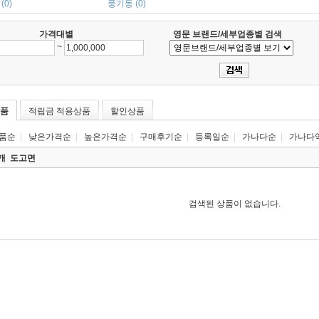
(0)
풍기동 (0)
가격대별
영문 브랜드/세부업종별 검색
~
품
적립금 적용상품
할인상품
품순
|
낮은가격순
|
높은가격순
|
구매후기순
|
등록일순
|
가나다순
|
가나다
0개
도고면
검색된 상품이 없습니다.