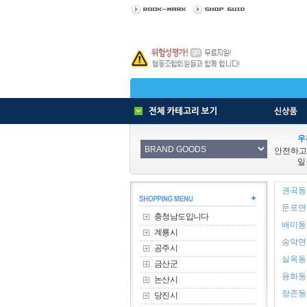
우
안전하고
일
권곡동 
둔포면 
충청남도입니다
배미동 
계룡시
송악면 
공주시
실옥동 
금산군
용화동 
논산시
장존동 
당진시