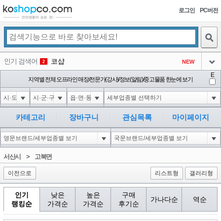
로그인
PC버전
검색
인기 검색어
코샵
NEW
2
아이콘
E
익스
지역별 전체 오프라인 매장/전문가(강사)/정보(알림)/중고물품 한눈에 보기
3
3
아이콘
미끄럼방지
NEW
4
아이콘
대성설렁탕
-16
5
카테고리
장바구니
관심목록
마이페이지
아이콘
1'"
0
6
아이콘
1
0
1
서산시
>
고북면
아이콘
이전으로
리스트형
갤러리형
인기
낮은
높은
구매
가나다순
역순
랭킹순
가격순
가격순
후기순