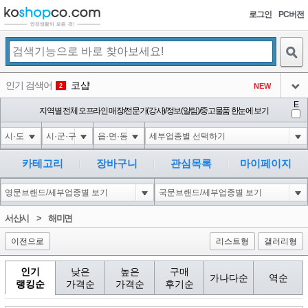
로그인
PC버전
검색
인기 검색어
코샵
NEW
2
아이콘
E
익스
지역별 전체 오프라인 매장/전문가(강사)/정보(알림)/중고물품 한눈에 보기
3
3
아이콘
미끄럼방지
NEW
4
아이콘
대성설렁탕
-16
5
카테고리
장바구니
관심목록
마이페이지
아이콘
1'"
0
6
아이콘
1
0
1
서산시
>
해미면
아이콘
이전으로
리스트형
갤러리형
인기
낮은
높은
구매
가나다순
역순
랭킹순
가격순
가격순
후기순